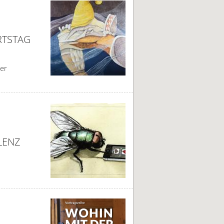
RTSTAG
ser
LENZ