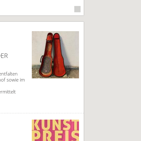
DER
entfalten
hof sowie im
mittelt