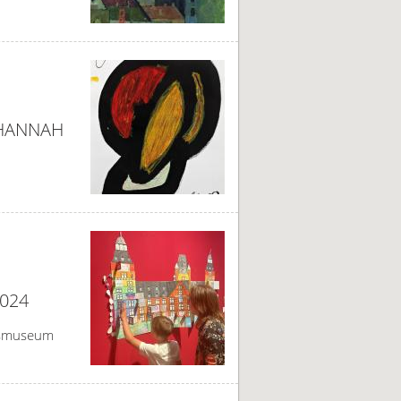
 HANNAH
024
ossmuseum