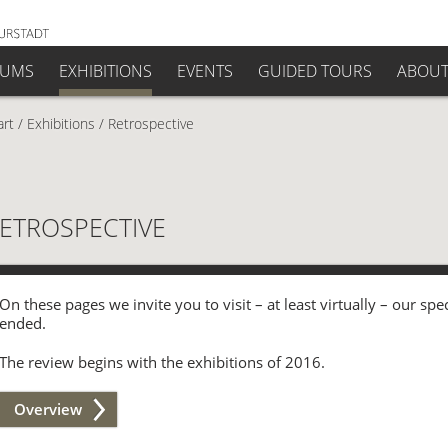
EUMS
EXHIBITIONS
EVENTS
GUIDED TOURS
ABOUT
art
/
Exhibitions
/
Retrospective
ETROSPECTIVE
On these pages we invite you to visit – at least virtually – our spe
ended.
The review begins with the exhibitions of 2016.
Overview