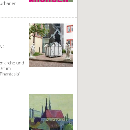
 urbanen
N:
enkirche und
Ort im
"Phantasia"