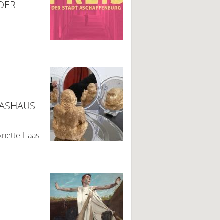
 DER
LASHAUS
Anette Haas