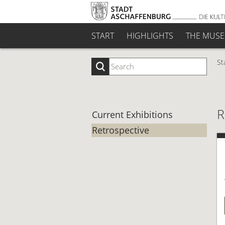
START
HIGHLIGHTS
THE MUS
St
R
Current Exhibitions
Retrospective