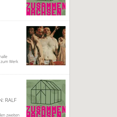
alle
g zum Werk
: RALF
den zweiten