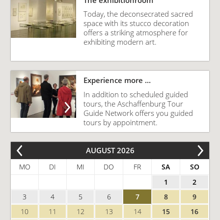
The exhibitionroom
Today, the deconsecrated sacred
space with its stucco decoration
offers a striking atmosphere for
exhibiting modern art.
Experience more ...
In addition to scheduled guided
tours, the Aschaffenburg Tour
Guide Network offers you guided
tours by appointment.
AUGUST 2026
MO
DI
MI
DO
FR
SA
SO
1
2
3
4
5
6
7
8
9
10
11
12
13
14
15
16