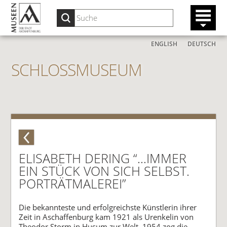
ENGLISH
DEUTSCH
SCHLOSSMUSEUM
ELISABETH DERING “…IMMER
EIN STÜCK VON SICH SELBST.
PORTRÄTMALEREI”
Die bekannteste und erfolgreichste Künstlerin ihrer
Zeit in Aschaffenburg kam 1921 als Urenkelin von
Theodor Storm in Husum zur Welt. 1954 zog die