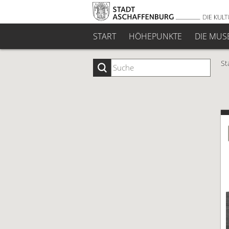
START
HÖHEPUNKTE
DIE MUS
St