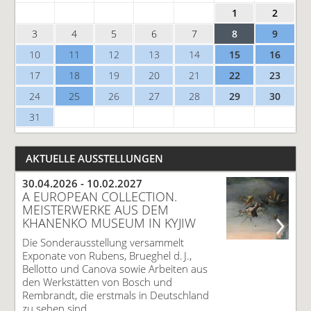
1
2
3
4
5
6
7
8
9
10
11
12
13
14
15
16
17
18
19
20
21
22
23
24
25
26
27
28
29
30
31
AKTUELLE AUSSTELLUNGEN
30.04.2026 -
10.02.2027
A EUROPEAN COLLECTION.
MEISTERWERKE AUS DEM
KHANENKO MUSEUM IN KYJIW
Die Sonderausstellung versammelt
Exponate von Rubens, Brueghel d. J.,
Bellotto und Canova sowie Arbeiten aus
den Werkstätten von Bosch und
Rembrandt, die erstmals in Deutschland
zu sehen sind.