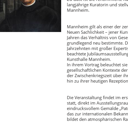
langjährige Kuratorin und stell
Mannheim.
Mannheim gilt als einer der zen
Neuen Sachlichkeit – jener Ku
Jahren das Verhältnis von Gesel
grundlegend neu bestimmte. Dr.
Jahrzehnten mit großer Expertis
beachtete Jubiläumsausstellung
Kunsthalle Mannheim.
In ihrem Vortrag beleuchtet sie
gesellschaftlichen Kontexte d
der Zwischenkriegszeit über ih
hin zu ihrer heutigen Rezeption
Die Veranstaltung findet im 
statt, direkt im Ausstellungsra
eindrucksvollem Gemälde „Pate
das zur internationalen Bekann
bildet den atmosphärischen Ra