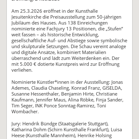
Am 25.3.2026 eröffnet in der Kunsthalle
Jesuitenkirche die Preisausstellung zum 50-jährigen
Jubiläum des Hauses. Aus 138 Einreichungen
nominierte eine Fachjury 13 Positionen, die „Stufen“
weit fassen – als historische Entwicklung,
gesellschaftliche Auf- und Abstiege sowie symbolische
und skulpturale Setzungen. Die Schau vereint analoge
und digitale Ansätze, kombiniert Materialien
überraschend und lädt zum Weiterdenken ein. Der
mit 5.000 € dotierte Kunstpreis wird zur Eröffnung
verliehen.
Nominierte Künstler*innen in der Ausstellung: Jonas
Ademes, Claudia Chaseling, Konrad Franz, GISELDA,
Susanne Hessenthaler, Benjamin Hirte, Christiane
Kaufmann, Jennifer Maus, Alina Röbke, Finja Sander,
Tim Seger, INK Ponce Sonntag-Ramirez, Toni
Wombacher.
Jury: Hendrik Bündge (Staatsgalerie Stuttgart),
Katharina Dohm (Schirn Kunsthalle Frankfurt), Luisa
Heese (Kunsthalle Mannheim), Henrike Holsing