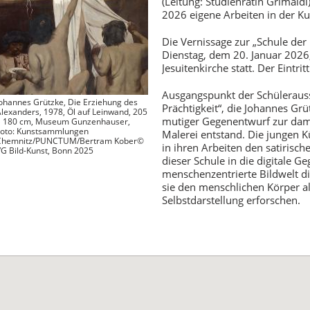
(Leitung: Studienrätin Grimaldi
2026 eigene Arbeiten in der Kun
Die Vernissage zur „Schule der 
Dienstag, dem 20. Januar 2026
Jesuitenkirche statt. Der Eintritt 
Ausgangspunkt der Schülerausst
ohannes Grützke, Die Erziehung des
Prächtigkeit“, die Johannes Gr
lexanders, 1978, Öl auf Leinwand, 205
mutiger Gegenentwurf zur dam
× 180 cm, Museum Gunzenhauser,
Foto: Kunstsammlungen
Malerei entstand. Die jungen K
Chemnitz/PUNCTUM/Bertram Kober©
in ihren Arbeiten den satirisc
G Bild-Kunst, Bonn 2025
dieser Schule in die digitale G
menschenzentrierte Bildwelt di
sie den menschlichen Körper al
Selbstdarstellung erforschen.