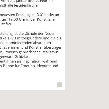
) vom 21. Januar bis 22. Februar
sthalle Jesuitenkirche.
neuesten Prächtigkeit 3.0“ findet am
, um 19.00 Uhr in der Kunsthalle
ist frei.
ellung ist die „Schule der Neuen
ützke 1973 mitbegründete und die als
als dominierenden abstrakten
ünstlerinnen und Künstler übertragen
hen, ironisch gebrochenen Realismus
egenwart. Grützkes
ent ihnen als Inspiration, während
s Bühne für Emotion, Identität und