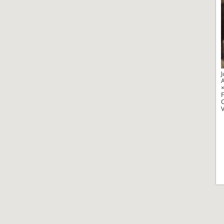
J
A
V