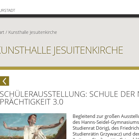
art
/
Kunsthalle Jesuitenkirche
KUNSTHALLE JESUITENKIRCHE
SCHÜLERAUSSTELLUNG: SCHULE DER
PRÄCHTIGKEIT 3.0
Begleitend zur großen Ausstel
des Hanns-Seidel-Gymnasiums (
Studienrat Dörig), des Friedri
Studienrätin Grzywacz) und der